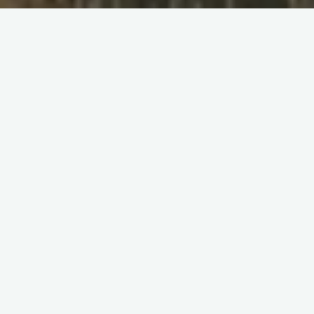
г. Бишкек, 20 октября 2023г.
Министерство природных ресурсов, экологии и
технического надзора КР
Естественные экосистемы и биологическое
разнообразие является основой, поддерживающей
жизнь. Именно они обеспечивают человека чистым
воздухом, водой, продуктами питания, лекарствами.
Устойчивость к болезням и смягчение последствий
изменения климата — так же заслуга естественных
экосистем. Сохранение биоразнообразия и естественных
экосистем — это общая забота человечества.