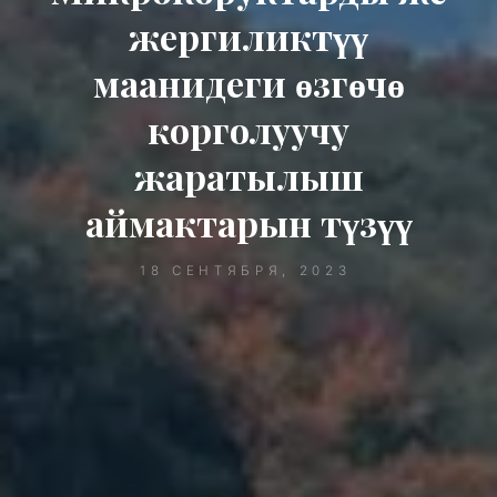
жергиликтүү
маанидеги өзгөчө
корголуучу
жаратылыш
аймактарын түзүү
18 СЕНТЯБРЯ, 2023