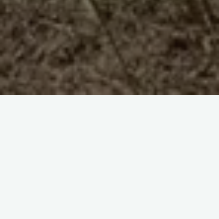
«Лидер»
Атуулдук Демилгелер Борбору Коомдук
Бирикмеси
(«Лидер» АДБКБ)
Микрокоруктарды же жергиликтүү маанидеги өзгөчө