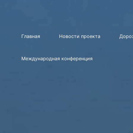
Перейти
к
содержимому
Главная
Новости проекта
Доро
Международная конференция