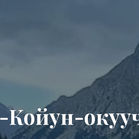
-Койун-окуу