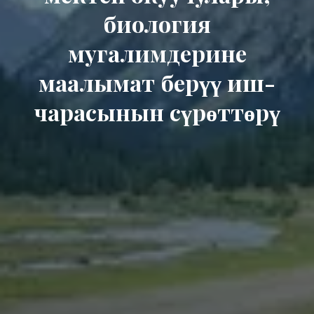
биология
мугалимдерине
маалымат берүү иш-
чарасынын сүрөттөрү