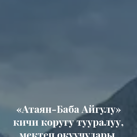
«Атаян-Баба Айгулу»
кичи коругу тууралуу,
мектеп окуучулары,