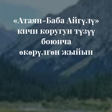
«Атаян-Баба Айгүлү»
кичи коругун түзүү
боюнча
өкөрүлгөн жыйын